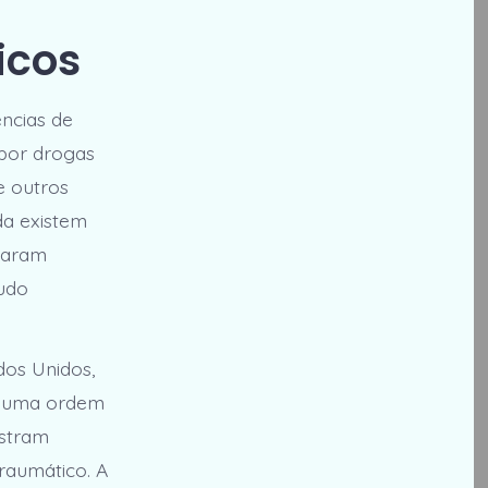
icos
ncias de
 por drogas
e outros
da existem
ataram
tudo
dos Unidos,
u uma ordem
ostram
raumático. A