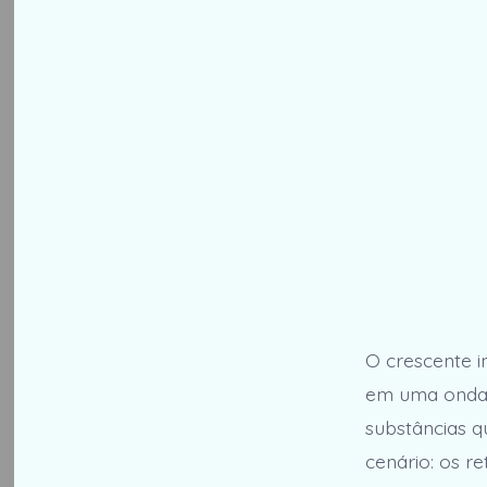
O crescente i
em uma onda d
substâncias 
cenário: os re