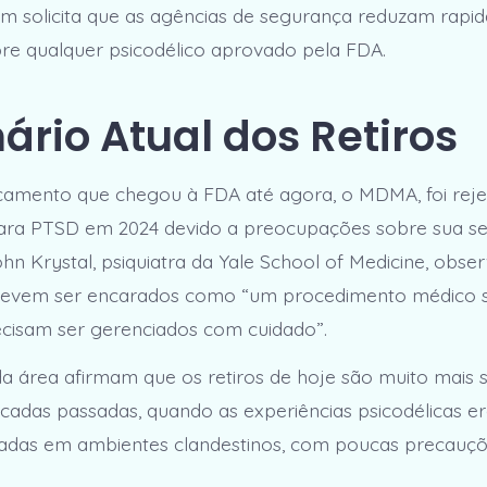
 solicita que as agências de segurança reduzam rapi
bre qualquer psicodélico aprovado pela FDA.
ário Atual dos Retiros
camento que chegou à FDA até agora, o MDMA, foi rej
ara PTSD em 2024 devido a preocupações sobre sua s
John Krystal, psiquiatra da Yale School of Medicine, obse
 devem ser encarados como “um procedimento médico sé
ecisam ser gerenciados com cuidado”.
 da área afirmam que os retiros de hoje são muito mais
cadas passadas, quando as experiências psicodélicas 
zadas em ambientes clandestinos, com poucas precauç