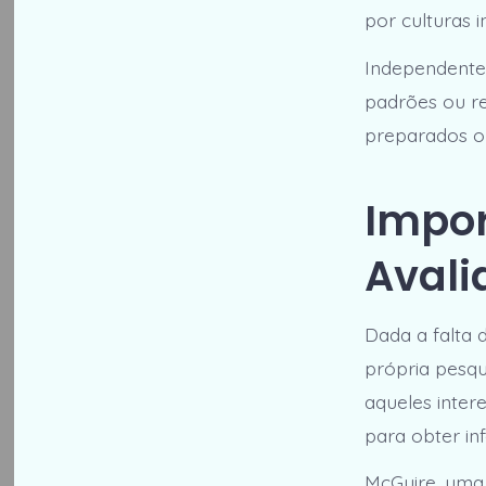
por culturas i
Independentem
padrões ou re
preparados o
Impor
Avali
Dada a falta 
própria pesqu
aqueles inter
para obter in
McGuire, uma 