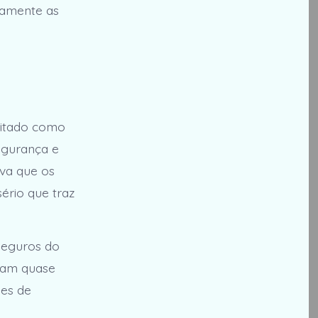
damente as
eitado como
egurança e
rva que os
rio que traz
 seguros do
eram quase
ões de