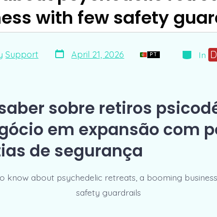
ess with few safety guar
Post
Categori
D
April 21, 2026
y
Support
In
PT
date
r
saber sobre retiros psicodé
gócio em expansão com p
ias de segurança