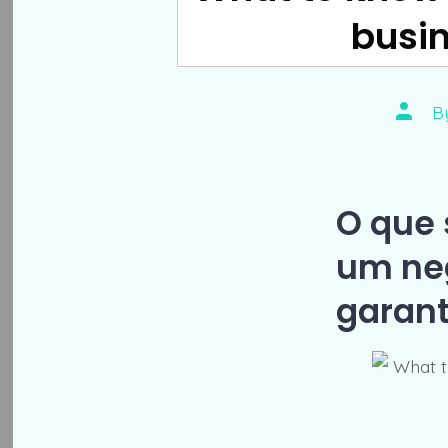
busin
Post
B
autho
O que 
um ne
garant