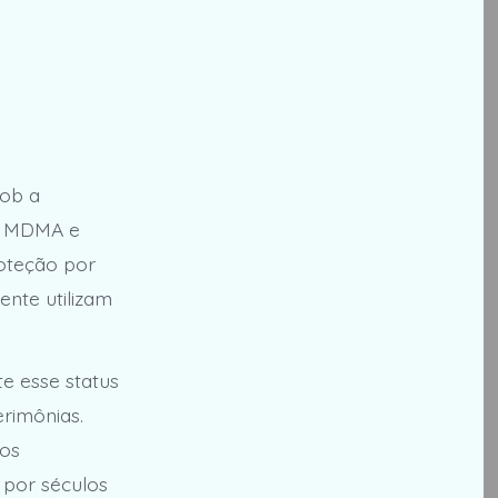
sob a
a, MDMA e
roteção por
ente utilizam
 esse status
erimônias.
aos
 por séculos