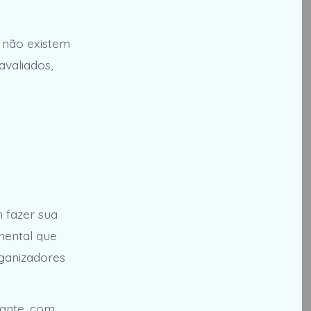
 não existem
avaliados,
m fazer sua
mental que
ganizadores
tante, com