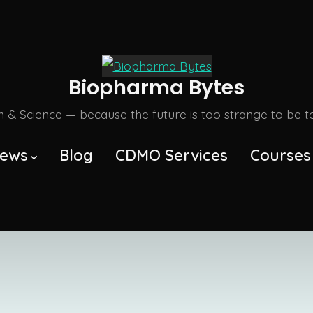
Biopharma Bytes
m & Science — because the future is too strange to be tol
ews
Blog
CDMO Services
Courses