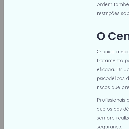
ordem também
restrições so
O Cen
O único medi
tratamento p
eficácia. Dr. 
psicodélicos
riscos que pr
Profissionais
que os das dé
sempre reali
segurança.