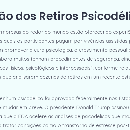
ão dos Retiros Psicodél
empresas ao redor do mundo estão oferecendo experiê
as quais os participantes pagam por vivências assistidas
 promover a cura psicológica, o crescimento pessoal 
Embora muitos tenham procedimentos de segurança, ain
scos físicos, psicológicos e interpessoais”, conforme rel
s que analisaram dezenas de retiros em um recente es
enhum psicodélico foi aprovado federalmente nos Esta
e mudar em breve. O presidente Donald Trump assino
a que a FDA acelere as análises de psicodélicos que m
a tratar condições como o transtorno de estresse pós-t