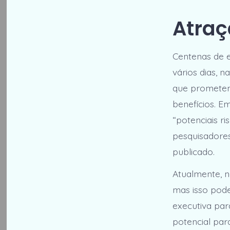
Atraç
Centenas de 
vários dias, n
que prometem
benefícios. 
“potenciais ri
pesquisadore
publicado.
Atualmente, n
mas isso pod
executiva par
potencial par