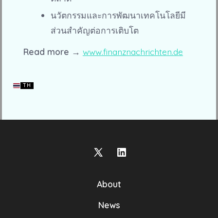
นวัตกรรมและการพัฒนาเทคโนโลยีมี
ส่วนสำคัญต่อการเติบโต
Read more →
www.finanznachrichten.de
TH
Open
Open
X
LinkedIn
About
in
in
a
a
News