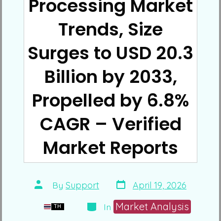
Processing Market
Trends, Size
Surges to USD 20.3
Billion by 2033,
Propelled by 6.8%
CAGR – Verified
Market Reports
Post
Post
By
Support
April 19, 2026
date
author
Categories
Market Analysis
In
TH